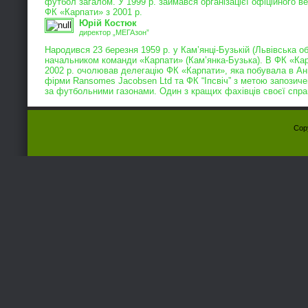
футбол загалом. У 1999 р. займався організацієї офіційного в
ФК «Карпати» з 2001 р.
Юрій Костюк
директор „МЕГАзон”
Народився 23 березня 1959 р. у Кам’янці-Бузькій (Львівська о
начальником команди «Карпати» (Кам’янка-Бузька). В ФК «Карп
2002 р. очолював делегацію ФК «Карпати», яка побувала в Ан
фірми Ransomes Jacobsen Ltd та ФК “Іпсвіч” з метою запозич
за футбольними газонами. Один з кращих фахівців своєї справ
Cop