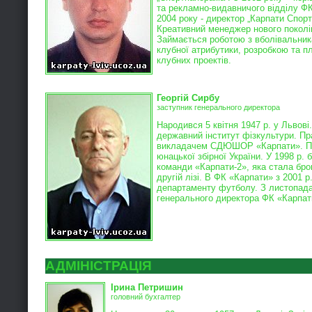
та рекламно-видавничого відділу ФК
2004 року - директор „Карпати Спорт
Креативний менеджер нового поколін
Займається роботою з вболівальник
клубної атрибутики, розробкою та 
клубних проектів.
Георгій Сирбу
заступник генерального директора
Народився 5 квітня 1947 р. у Львові
державний інститут фізкультури. П
викладачем СДЮШОР «Карпати». П
юнацької збірної України. У 1998 р.
команди «Карпати-2», яка стала бр
другій лізі. В ФК «Карпати» з 2001 
департаменту футболу. З листопада 
генерального директора ФК «Карпат
АДМІНІСТРАЦІЯ
Ірина Петришин
головний бухгалтер