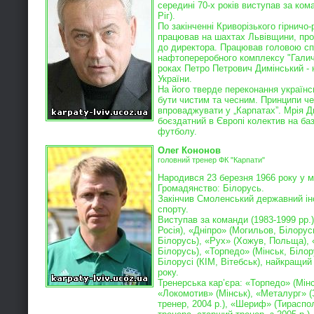
середині 70-х років виступав за ком
Ріг).
По закінченні Криворізького гірничо-
працював на шахтах Львівщини, пр
до директора. Працював головою с
нафтопереробного комплексу "Галичи
роках Петро Петрович Димінський -
України.
На його тверде переконання україн
бути чистим та чесним. Принципи че
впроваджувати у „Карпатах”. Мрія Д
боєздатний в Європі колектив на баз
футболу.
Олег Кононов
головний тренер ФК "Карпати"
Народився 23 березня 1966 року у м.
Громадянство: Білорусь.
Закінчив Смоленський державний ін
спорту.
Виступав за команди (1983-1999 рр.)
Росія), «Дніпро» (Могильов, Білорусь
Білорусь), «Рух» (Хожув, Польща),
Білорусь), «Торпедо» (Мінськ, Білор
Білорусі (КІМ, Вітебськ), найкращий
року.
Тренерська кар’єра: «Торпедо» (Мінсь
«Локомотив» (Мінськ), «Металург» 
тренер, 2004 р.), «Шериф» (Тираспо