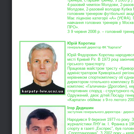
тренера, старший тренер, з 2005 р.).
4-разовий чемпіон Молдови, 2-разо
Молдови, 2-разовий володар Кубка
головним тренером футбольної ака
Має ліцензію категорії «А» (УЄФА).
навчання головних тренерів у Москв
ПРО».
З 9 червня 2008 р. – головний трен
Юрій Коротиш
генеральний директор ФК "Карпати"
Юрій Федорович Коротиш народився 
місті Кривий Ріг. В 1973 році закінч
гірського транспорту.
Працював майстром тресту «Кривор
адміністратором Криворізької регіона
керівником спорткомплексу об`єдна
директором готельного комплексу 
комплекс «Галичина» (Дрогобич), к
спортивних споруд - структурного п
Одружений, двоє дітей.
Посаду гене
«Карпати» обіймає з 9-го лютого 200
Ігор Дедишин
заступник генерального директора - директ
Народився 9 березня 1977-го року. 
журналістики ЛНУ ім. І. Франка в 19
спорту в газеті „Експрес”, був голо
„Спортпанорама”. З 2002 року – кер