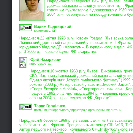
Народилася 30 вересня 1957 р. у Львові. Закі
державний національний університет ім. І. Фр
головним бухгалтером відродженого у 1989 роц
2004 р. – повернулася на посаду головного бу
Вадим Ладницький
юрисконсульт
Народився 22 квітня 1978 р. у Новому Роздолі (Львівська обла
Львівський державний національний університет ім. І. Франк
юридичного відділу ДП «Арґентум». В юридичному відділі ФК «
р. З 2005 р. – юрисконсульт ФК «Карпати».
Юрій Назаркевич
прес-секретар
Народився 10 жовтня 1963 р. у Львові. Вихованець групи
СКА. Закінчив Львівський державний національний універ
Один з авторів книг „Історія львівського футболу” (1999 р
роком» (2003 р.) Автор статей у газети „Високий Замок”,
«Спорт-Експрес в Україні», «Спортарена», тижневик „Кар
працює з 1992 р.. З листопада 1994 р. – керівник прес-с
серпня 2004 р. – прес-секретар ФК „Карпати”.
Тарас Гордієнко
помічник генерального директора з організаційних питань
Народився 9 березня 1969 р. у Львові. Закінчив Львівський д
університет ім. І. Франка. Працював вчителем у СШ №13, ТзО
Автор першого на території колишнього СРСР футбольного веб